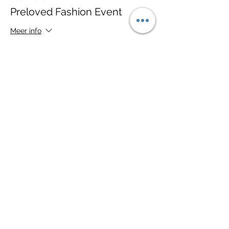
Preloved Fashion Event
Meer info
Prijs
€ 0,00
Deel dit evenement
Love4yourcloset
Lange Groenendaal 74
2801 LT Gouda