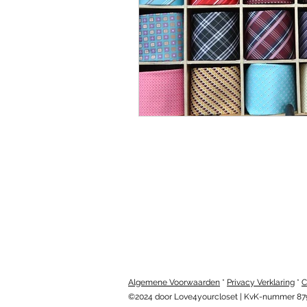
Algemene Voorwaarden
*
Privacy Verklaring
*
C
©2024 door Love4yourcloset | KvK-nummer 