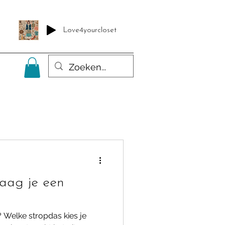
en
Love4yourcloset
aag je een
 Welke stropdas kies je