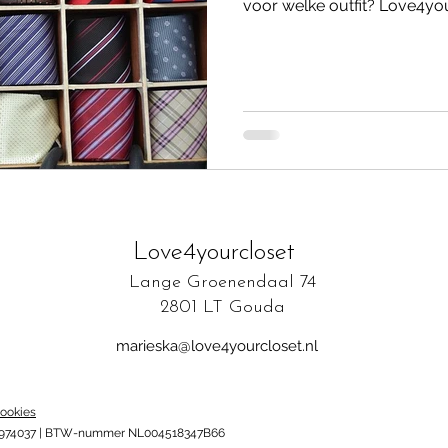
voor welke outfit? Love4you
Love4yourcloset
Lange Groenendaal 74
2801 LT Gouda
marieska@love4yourcloset.nl
ookies
87974037 | BTW-nummer NL004518347B66