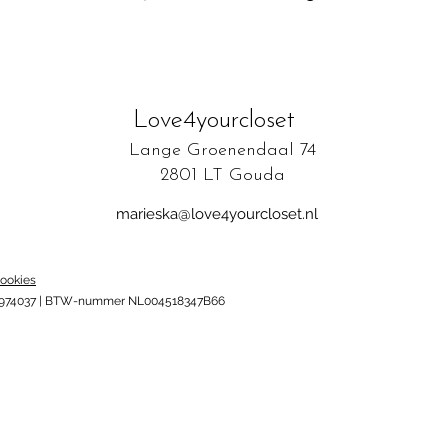
Love4yourcloset
Lange Groenendaal 74
2801 LT Gouda
marieska@love4yourcloset.nl
ookies
87974037 | BTW-nummer NL004518347B66