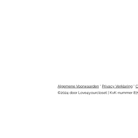
Algemene Voorwaarden
*
Privacy Verklaring
*
C
©2024 door Love4yourcloset | KvK-nummer 