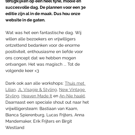
terugkijken op een heel fijne, mooie en 
succesvolle dag. De plannen voor een 3e 
editie zijn al in de maak. Dus hou onze 
website in de gaten.
Wat was het een fantastische dag. Wij 
willen alle bezoekers en vrijwilligers 
ontzettend bedanken voor de enorme 
positiviteit, enthousiasme en liefde voor 
ons concept dat we hebben mogen 
ontvangen. Het was magisch ... Tot de 
volgende keer <3
Dank ook aan alle workshops: 
Thuis met 
Lilian
, 
JL Visagie & Styling
, 
New Vintage 
Styling
, 
Heaven Made It
 en 
An-Nie haakt
. 
Daarnaast een speciale shout out naar het 
vrijwilligersteam: Bastiaan van Kaam, 
Bianca Spierenburg, Lucas Frijters, Anna 
Mandemaker, Erik Frijters en Birgit 
Westland