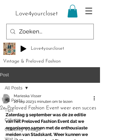
Love4yourcloset
Love4yourcloset
Vintage & Preloved Fashion
Post
All Posts
Marieska Visser
All Posts
20 sep 2023
1 minuten om te lezen
2e Preloved Fashion Event weer een succes
Tips
Zaterdag 9 september was de 2e editie 
Column
van het Preloved Fashion Event dat we 
organiseren samen met de enthousiaste 
Celebrity Vintage
meiden van Stadskant. Weer kunnen we 
Wat is