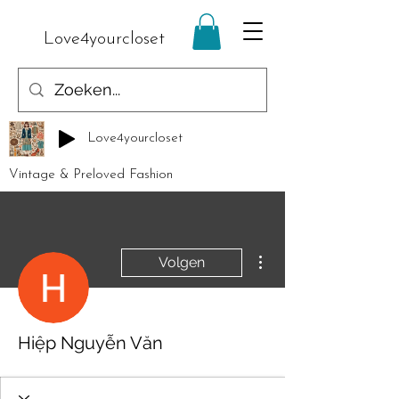
Love4yourcloset
Love4yourcloset
Vintage & Preloved Fashion
Meer acties
Volgen
Hiệp Nguyễn Văn