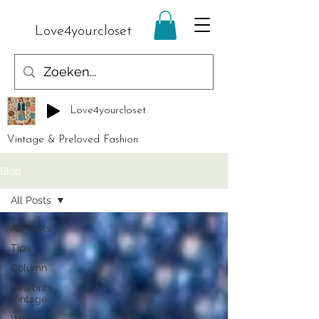
Love4yourcloset
Love4yourcloset
Vintage & Preloved Fashion
Blog
All Posts
All Posts
Tips
Column
Celebrity
Vintage
Wat is