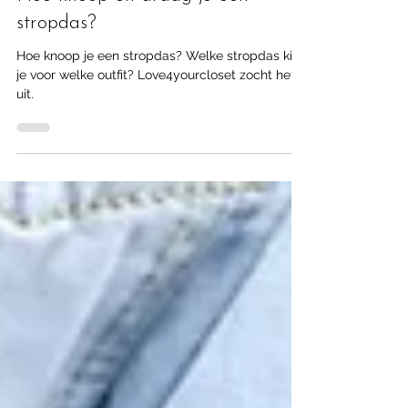
21 mrt 2024
4 minuten om te lezen
Hoe knoop en draag je een
stropdas?
Hoe knoop je een stropdas? Welke stropdas kies
je voor welke outfit? Love4yourcloset zocht het
uit.