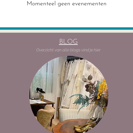
Momenteel geen evenementen
BLOG
Overzicht van alle blogs vind je hier