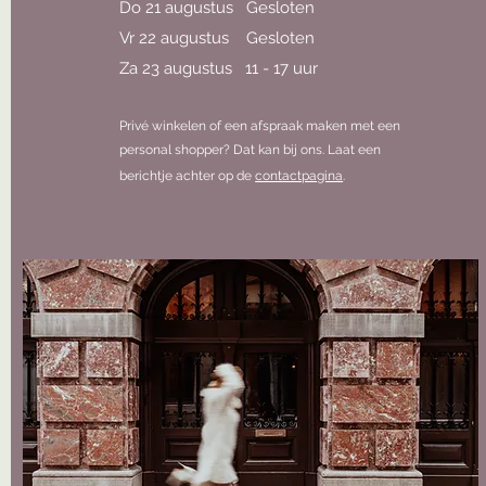
Do 21 augustus Gesloten
Vr 22 augustus Gesloten
Za 23 augustus 11 - 17 uur
Privé winkelen of een afspraak maken met een
personal shopper? Dat kan bij ons. Laat een
berichtje achter op de
contactpagina
.