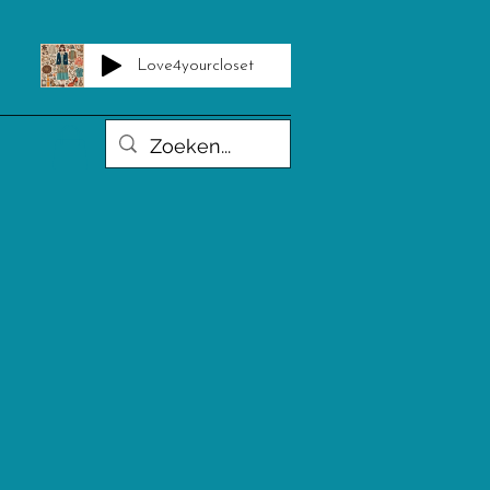
en
Love4yourcloset