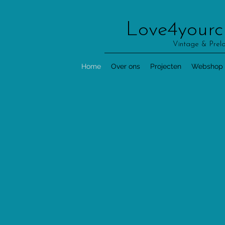
Love4yourc
Vintage & Prel
Home
Over ons
Projecten
Webshop