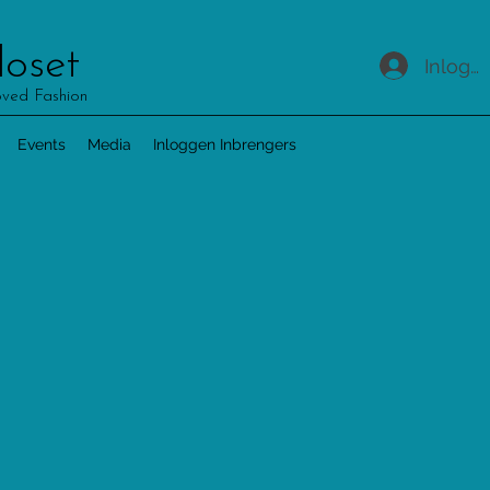
loset
Inlogg
oved Fashion
Events
Media
Inloggen Inbrengers